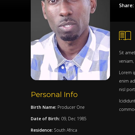
Share:
Sit amet
veniam, 
Lorem ip
enim ad
nisl port
Personal Info
Icididun
Birth Name:
Producer One
commodo
Date of Birth:
09, Dec 1985
Residence:
South Africa