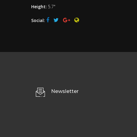
Height:
5.7"
Social:
Newsletter