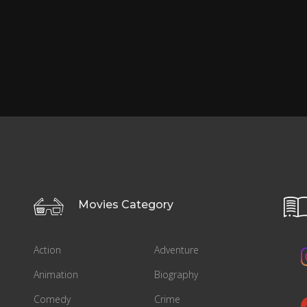
Movies Category
Action
Adventure
Animation
Biography
Comedy
Crime