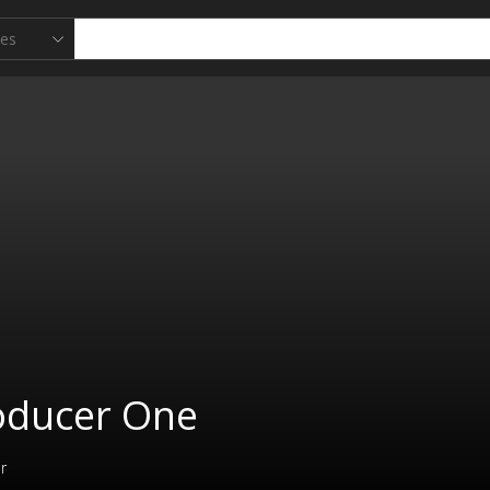
oducer One
r